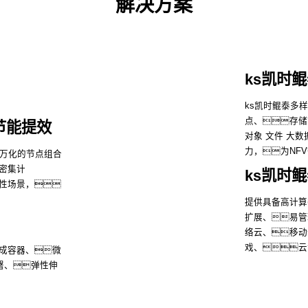
解决方案
ks凯时
ks凯时鲲泰多
点、存储
节能提效
对象 文件 大
力，为NF
变万化的节点组合
密集计
ks凯时
性场景，
提供具备高计算
了解
扩展、易管
络云、移动
戏、云
成容器、微
署、弹性伸
了解