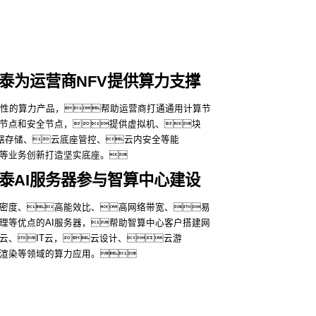
鲲泰为运营商NFV提供算力支撑
样性的算力产品，帮助运营商打通通用计算节
节点和安全节点，提供虚拟机、块
数据存储、云底座管控、云内安全等能
V等业务创新打造坚实底座。
鲲泰AI服务器参与智算中心建设
密度、高能效比、高网络带宽、易
更多
理等优点的AI服务器，帮助智算中心客户搭建网
云、IT云，云设计、云游
渲染等领域的算力应用。
更多