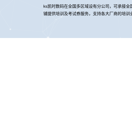
ks凯时数码在全国多区域设有分公司，可承接全国
铺提供培训及考试券服务，支持各大厂商的培训
ks凯时
ks凯时
股票代码：000034.SZ
联系我们
隐私政策
法律声明
网