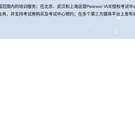
范围内的培训服务；在北京、武汉和上海运营Pearson VUE授权考试
业务，并支持考试券购买及考试中心预约；在多个第三方媒体平台上发布培
控股
ks凯时信息
ks凯时问学
ks凯时鲲泰
ks凯时云科
商桥
山石网科
高科数聚
GoPomelo
络安全与隐私保护