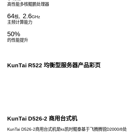
高性能多核鲲鹏处理器
64
2.6
核、
GHz
主频计算能力
50
%
的性能提升
KunTai R522 均衡型服务器产品彩页
点击下载
KunTai D526-2 商用台式机
KunTai D526-2商用台式机是ks凯时鲲泰基于飞腾腾锐D2000/8处