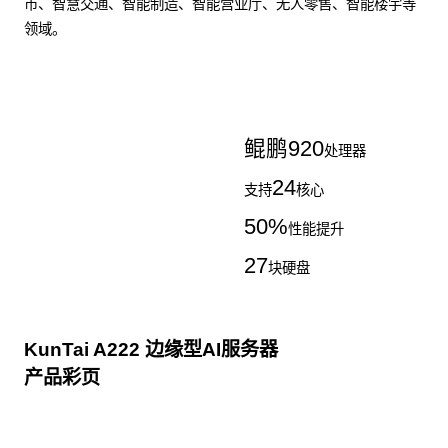
市、智慧交通、智能制造、智能营业厅、无人零售、智能楼宇等
领域。
了解更多AI算力服务器
鲲鹏
920
处理器
24
支持
核心
50
%
性能提升
27
块硬盘
KunTai A222 边缘型AI服务器
产品彩页
点击下载