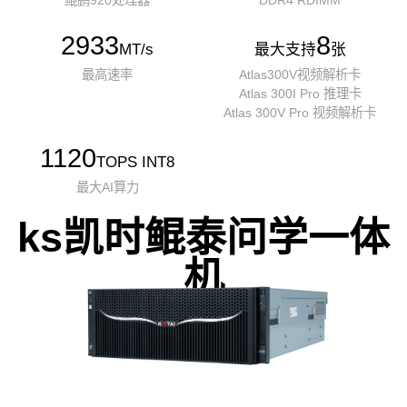
鲲鹏920处理器
DDR4 RDIMM
2933
8
MT/s
最大支持
张
最高速率
Atlas300V视频解析卡
Atlas 300I Pro 推理卡
Atlas 300V Pro 视频解析卡
1120
TOPS INT8
最大AI算力
ks凯时鲲泰问学一体
机