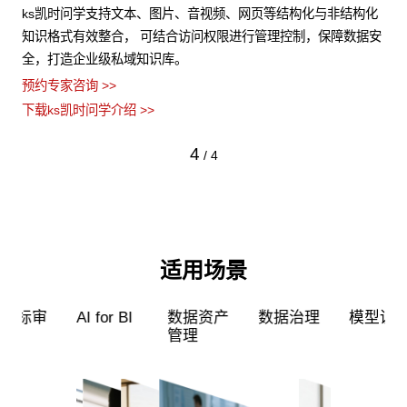
构化
支持无代码、低代码、全代码三种配置方式，5种应用开发模式，
k
据安
无缝融合企业业务系统。ks凯时问学预置了多种企业级应用场景
统
模板，高效解决企业开发使用应用的各种难题。
弹
预约专家咨询 >>
预约
下载ks凯时问学介绍 >>
下载
4
/
4
适用场景
审
AI for BI
数据资产
数据治理
模型训练
管理