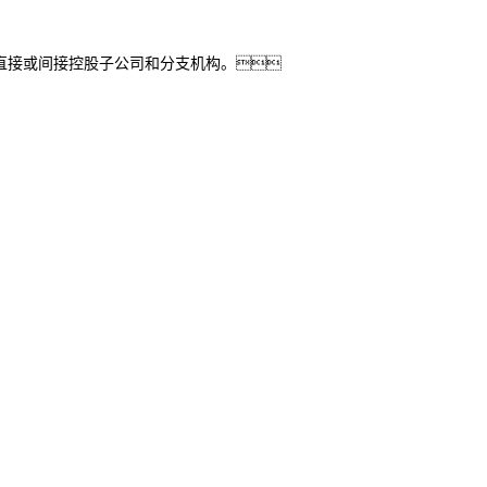
直接或间接控股子公司和分支机构。
控股
ks凯时信息
ks凯时问学
ks凯时鲲泰
ks凯时云科
商桥
山石网科
高科数聚
GoPomelo
络安全与隐私保护