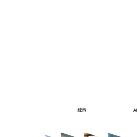
智能标审
AI for BI