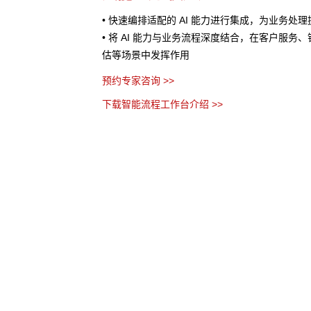
处理提供AI 辅助
• 将业务流程以作战地图的形式进行可视化呈现
服务、销售预测、风险评
个环节、节点之间的关系以及当前流程所处阶段
• AI 分析任务处理时间、资源消耗等指标数据
优化建议
• 流程管理者无需代码，通过拖拽、参数设置等
务流程
预约专家咨询 >>
下载智能流程工作台介绍 >>