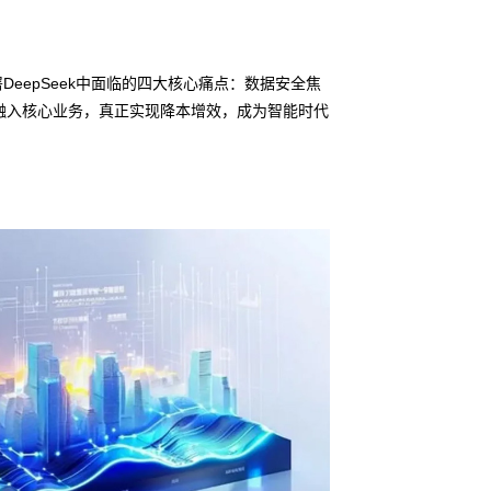
DeepSeek中面临的四大核心痛点：数据安全焦
融入核心业务，真正实现降本增效，成为智能时代
信创适配
无缝对接多
• ks凯时鲲泰问学
• 全栈私有化部署
• 软硬件深度集成
• 覆盖行业场景的
预约专家咨询 >>
下载产品介绍 >>