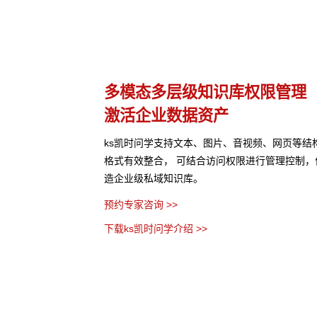
理
多种应用构建方式
灵活适配开箱即用
等结构化与非结构化知识
支持无代码、低代码、全代码三种配置方式，5
控制，保障数据安全，打
缝融合企业业务系统。ks凯时问学预置了多种企
高效解决企业开发使用应用的各种难题。
预约专家咨询 >>
下载ks凯时问学介绍 >>