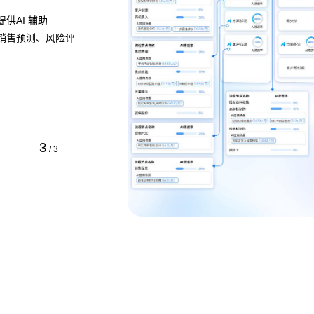
，清晰展示流程的各
，定位瓶颈并提供流程
方式即可快速定义业
1
/
3