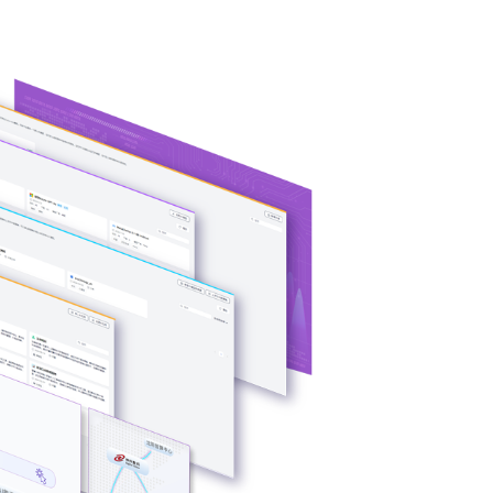
构多端算力的统
片类型，弹性调