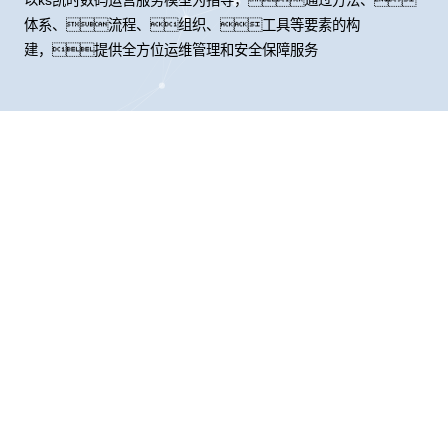
体系、流程、组织、工具等要素的构
建，提供全方位运维管理和安全保障服务
股票代码：000034.SZ
ks凯时控股
ks凯时信息
ks凯时问学
ks凯时鲲泰
ks凯时云科
ks凯时商桥
山石网科
高科数聚
GoPomelo
联系我们
隐私政策
法律声明
网络安全与隐私保护