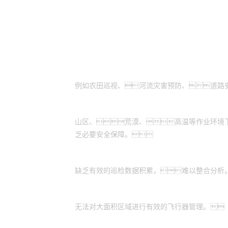
适用场景
需通过高空视角进行拍摄：
例如农田巡视、河流灾害预防、道路
作业环境危险恶劣：
山区、荒漠、高温等作业环境
乏必要安全保障。
缺乏数据管理系统：
缺乏有效的巡检数据积累，难以整合分析
缺乏统一的平台：
无法对大面积区域进行有效的飞行器管理。