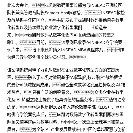
此次大会上，ks凯时数码董事长郭为与INSEAD亚洲校区
院长兼高管教育院长Sameer Hasija教授、INSEAD教授
及战略系主任陈国立，共同发布了ks凯时数码推动自身数字
化转型以及持续赋能企业数字化转型案例——《塑造未
来，ks凯时数码从数字化迈向AI驱动型组织的转型之
路》。目前，该案例已收录在INSEAD商学院案
例库中，接下来还将纳入INSEAD MBA课程体系，作
为经典教学案例供全球学员学习。
该案例系统阐释了ks凯时数码在企业数字化转型方面的实践历
程，融入了ks凯时数码基于“AI驱动的数云融合”战略框架
的最新AI领域探索成果，契合全球数字化发展趋势以及 AI 技
术热点，具有广泛的借鉴意义，为众多企业在数字
化及 AI 转型之路上提供了极具价值的借鉴范本。值得注意
的是，这也是继2024年入选伦敦商学院（LBS）、
哈佛商学院案例库后，ks凯时数码数字化转型案例再次被国
际顶尖商学院纳为教学材料，又一次登上全球学术和商业
舞台，为全球 AI 产业发展贡献来自中国的卓越智慧与创新