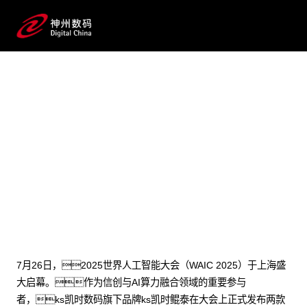
2025 / 07 / 30
业界首款！ks凯时鲲泰发布基于
鲲鹏技术路线的大模型训推系列产
品，持续强化智算产品体系
7月26日，2025世界人工智能大会（WAIC 2025）于上海盛
大启幕。作为信创与AI算力融合领域的重要参与
者，ks凯时数码旗下品牌ks凯时鲲泰在大会上正式发布两款