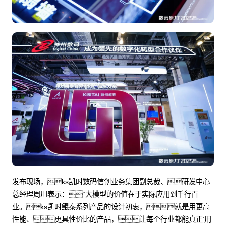
发布现场，ks凯时数码信创业务集团副总裁、研发中心
总经理周川表示：“大模型的价值在于实际应用到千行百
业。ks凯时鲲泰系列产品的设计初衷，就是用更高
性能、更具性价比的产品，让每个行业都能真正‘用