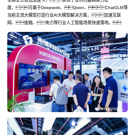
度，可基于Deepseek、Qwen、ChatGLM等
当前主流大模型打造行业AI大模型解决方案，加速互联
网、金融、电力等行业人工智能场景快速落地。