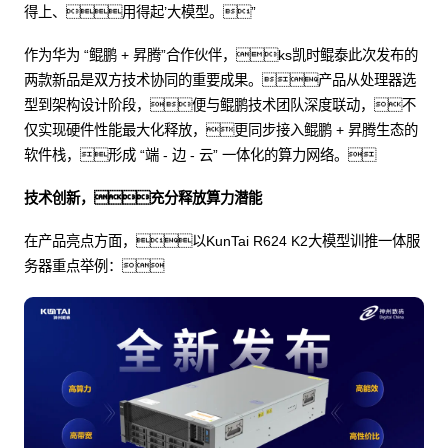
得上、用得起’大模型。”
作为华为 “鲲鹏 + 昇腾”合作伙伴，ks凯时鲲泰此次发布的
两款新品是双方技术协同的重要成果。产品从处理器选
型到架构设计阶段，便与鲲鹏技术团队深度联动，不
仅实现硬件性能最大化释放，更同步接入鲲鹏 + 昇腾生态的
软件栈，形成 “端 - 边 - 云” 一体化的算力网络。
技术创新，充分释放算力潜能
在产品亮点方面，以KunTai R624 K2大模型训推一体服
务器重点举例：