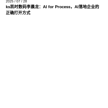
2025 / 07 / 28
ks凯时数码李晨龙：AI for Process，AI落地企业的
正确打开方式
股票代码：000034.SZ
ks凯时控股
ks凯时信息
ks凯时问学
ks凯时鲲泰
ks凯时云科
ks凯时商桥
山石网科
高科数聚
GoPomelo
联系我们
隐私政策
法律声明
网络安全与隐私保护