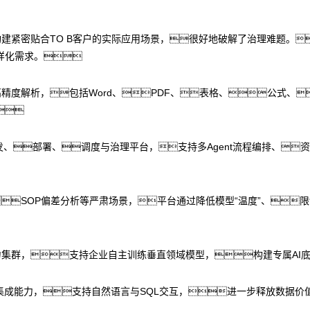
与构建紧密贴合TO B客户的实际应用场景，很好地破解了治理难题。
样化需求。
精度解析，包括Word、PDF、表格、公式、

ent开发、部署、调度与治理平台，支持多Agent流程编排、
SOP偏差分析等严肃场景，平台通过降低模型“温度”、
力集群，支持企业自主训练垂直领域模型，构建专属AI
集成能力，支持自然语言与SQL交互，进一步释放数据价