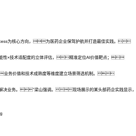
Process为核心方向，为医药企业保驾护航并打造最佳实践。
可能性×技术适配度的立体评估，精准定位AI价值靶点；
业务价值和技术成熟度等维度建立场景筛选机制。
AI解决业务。”梁山强调。现场展示的某头部药企实践显示