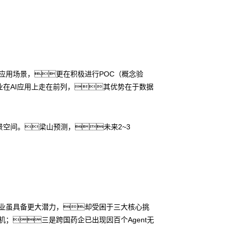
的应用场景，更在积极进行POC（概念验
在AI应用上走在前列，其优势在于数据
空间。梁山预测，未来2~3
行业虽具备更大潜力，却受困于三大核心挑
机；三是跨国药企已出现因百个Agent无