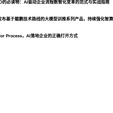
CIO的必读物：AI驱动企业流程数智化变革的范式与实战指南
泰发布基于鲲鹏技术路线的大模型训推系列产品，持续强化智
or Process，AI落地企业的正确打开方式
控股
ks凯时信息
ks凯时问学
ks凯时鲲泰
ks凯时云科
商桥
山石网科
高科数聚
GoPomelo