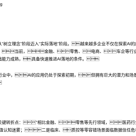
“树立理念”阶段迈入“实际落地”阶段。越来越多企业不仅在探索AI
。当前，金融、零售、电商、车企等行业
础能力成熟，具备快速推进AI落地的条件。
业中，AI的应用仍处于探索初期，但拥有巨大的潜力和场景

临关键转折点：“相比金融、零售等先行领域，医药
’的价值认知迷雾；二是临床、质控等零容错场景面临数据信任危