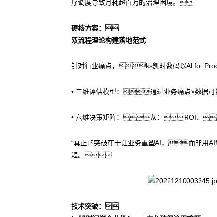
序调度导致月耗超百万的治理困境。”
硬核方案：
双流程理论构建落地范式
针对行业痛点，ks凯时数码以Al for 
• 三维评估模型：通过业务痛点×数据
• 六维决策矩阵：从：ROI、
“真正的突破在于让业务重塑AI，而非用
短。
技术突破：