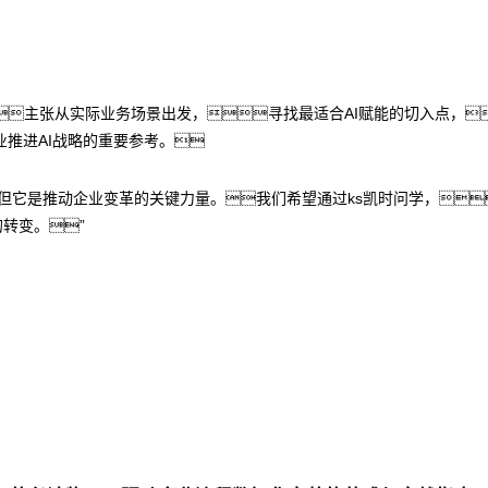
方法论，主张从实际业务场景出发，寻找最适合AI赋能的切入点
推进AI战略的重要参考。
但它是推动企业变革的关键力量。我们希望通过ks凯时问学，
的转变。”