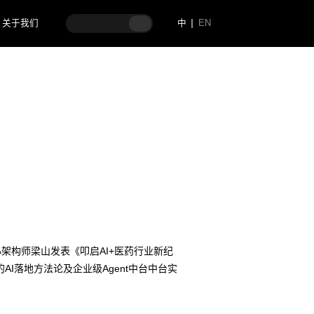
关于我们
中
EN
中心架构师梁山发表《叩启AI+医药行业新纪
I落地方法论及企业级Agent中台中台实