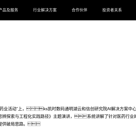
产品及服务
行业解决方案
合作伙伴
投资者关系
ks凯时数码工程化实践方案见效
进甘李药业活动”上，ks凯时数码通明湖云和信创研究院AI解决方案
思辨探索与工程化实践路径》主题演讲，系统讲解了针对医药行业的A
提供破局思路。